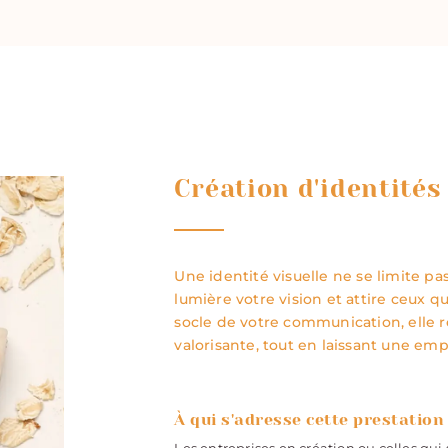
Création d'identités
Une identité visuelle ne se limite pas
lumière votre vision et attire ceux q
socle de votre communication, elle r
valorisante, tout en laissant une emp
À qui s'adresse cette prestation 
Les entreprises en création ou celles qu